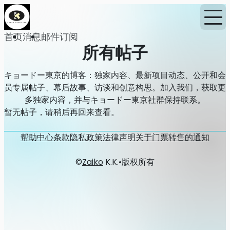
首页
消息
邮件订阅
所有帖子
キョードー東京的博客：独家内容、最新项目动态、公开和会
员专属帖子、幕后故事、访谈和创意构思。加入我们，获取更
多独家内容，并与キョードー東京社群保持联系。
暂无帖子，请稍后再回来查看。
帮助中心
条款
隐私政策
法律声明
关于门票转售的通知
©
Zaiko
K.K.
•
版权所有